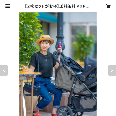
【２枚セットがお得】送料無料 POPde
e ロゴTシャツ | POPdee（ポプディ
ー）