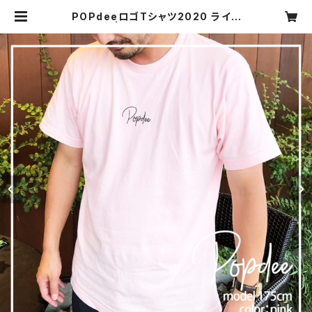
POPdeeロゴTシャツ2020 ライト
ピンク | POPdee（ポプディー）