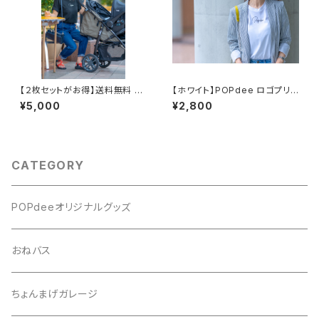
【２枚セットがお得】送料無料 P
【ホワイト】POPdee ロゴプリン
OPdee ロゴTシャツ
トTシャツ
¥5,000
¥2,800
CATEGORY
POPdeeオリジナルグッズ
おねバス
ちょんまげガレージ