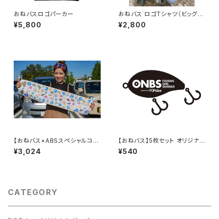
おねバスロゴパーカー
おねバス ロゴTシャツ（ビッグシ
ルエット）
¥5,800
¥2,800
【おねバス×ABSスペシャルコラ
【おねバス】5枚セット オリジナル
ボ】オリジナルメジャーシート
ステッカー
¥3,024
¥540
CATEGORY