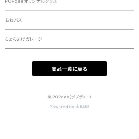
POPdeeオリジナルグッズ
おねバス
ちょんまげガレージ
商品一覧に戻る
© POPdee（ポプディー）
Powered by